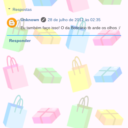
Respostas
Unknown
28 de julho de 2012 às 02:35
Eu também faço isso! O da Boticário tb arde os olhos :/
Responder