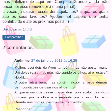
mas infelizmente aqui em Campina Grande ainda não
encontrei esse removedor :( é uma pena!).
E vocês já usaram esses demaquilantes? E qual ou quais
são os seus favoritos? Ajudem-me! Espero que tenha
contribuido e até os próximos posts =)
Unknown
às
14:48
Compartilhar
2 comentários:
Anônimo
27 de julho de 2012 às 16:28
Mulher, usei dois da Avon também, mas não gostei muito.
Um deles retira mal, mas não agride os olhos, aí é "usável".
kkkkkk...
O outro retira bem, mas contém álcool, aí arde demais.
Sem condições de usar nos olhos... ;S
Aí queria um que desse pra os dois, pois acabo usando o
primeiro pra os olhos e o segundo pra o resto do rosto.
Quanto aos nomes, perdoe-me, não lembro...
Responder